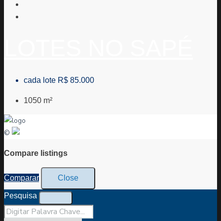
LOTES NO SAPÉ
cada lote
R$ 85.000
1050
m²
©
Compare listings
Comparar
Close
Pesquisa