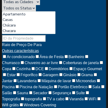
Raio de Preço
De
Para
Outras características
Ar condicionado
Área de Festa
Banheiro
Churrasco
Chuveiro ao ar livre
Coberturas de janela
Copa
Cozinha
DCE
Dormitórios
Espaço Gourmet
Estar
Frigorífico
Garagem
Ginásio
Grama
Jantar
Lavanderia
Máquina de lavar
Microondas
Piscina
Piscina de Natação
Portão Eletrônico
Sala
Salão
Sauna
Secador
Segurança
Suíte
Topografia
topografia
TV a cabo
Varanda
WiFi
Wifi grátis
Windows Covering