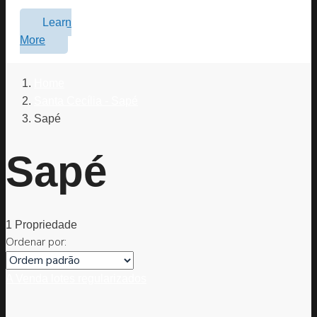
Learn
More
Home
Santa Cecília - Sapé
Sapé
Sapé
1 Propriedade
Ordenar por:
A Venda
lotes regularizados