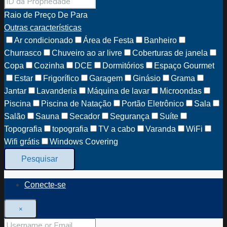
Raio de Preço
De
Para
Outras características
Ar condicionado
Área de Festa
Banheiro
Churrasco
Chuveiro ao ar livre
Coberturas de janela
Copa
Cozinha
DCE
Dormitórios
Espaço Gourmet
Estar
Frigorífico
Garagem
Ginásio
Grama
Jantar
Lavanderia
Máquina de lavar
Microondas
Piscina
Piscina de Natação
Portão Eletrônico
Sala
Salão
Sauna
Secador
Segurança
Suíte
Topografia
topografia
TV a cabo
Varanda
WiFi
Wifi grátis
Windows Covering
Pesquisar
Conecte-se
×