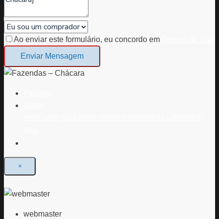
Ao enviar este formulário, eu concordo em
Termos de Uso
Enviar Mensagem
Favorito
Share
WHATSAPP
FACEBOOK
TWITTER
PINTEREST
LINKEDIN
E-
MAIL
×
webmaster