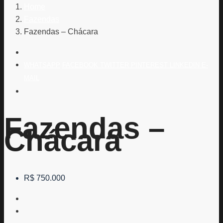
Home
Fazendas
Fazendas – Chácara
WHATSAPP
FACEBOOK
TWITTER
PINTEREST
LINKEDIN
E-
MAIL
Fazendas –
Chácara
R$ 750.000