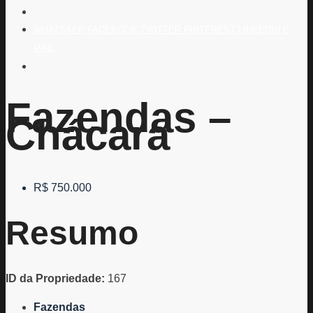
WHATSAPP
FACEBOOK
TWITTER
PINTEREST
LINKEDIN
E-
MAIL
Fazendas –
Chácara
R$ 750.000
Resumo
ID da Propriedade:
167
Fazendas