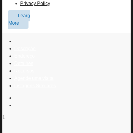
Privacy Policy
Learn
More
Descrição
Endereço
Detalhes
Recursos
Agende uma visita
Listagens Similares
1