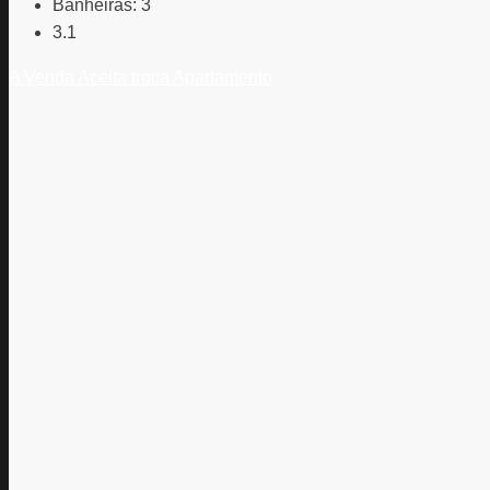
Banheiras:
3
3.1
A Venda
Aceita troca
Apartamento