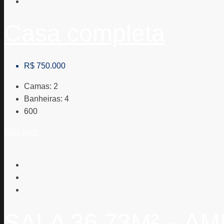
Casa completa
R$ 750.000
Camas:
2
Banheiras:
4
600
Sala livre
SALA 36,73M² – 