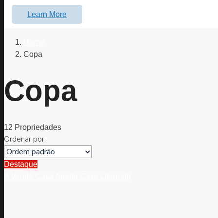
Learn More
Home
Copa
Copa
12 Propriedades
Ordenar por:
Destaque
A Venda
Casa Aberta
Casa Liberada