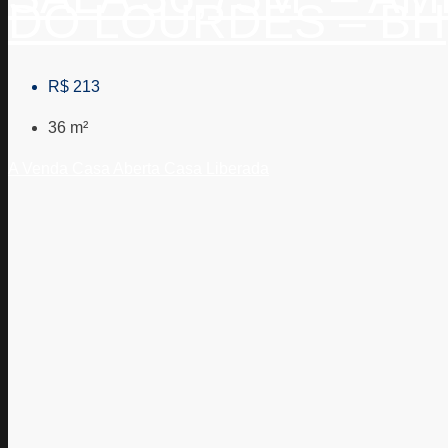
DO LOURDES – BH
R$ 213
36
m²
A Venda
Casa Aberta
Casa Liberada